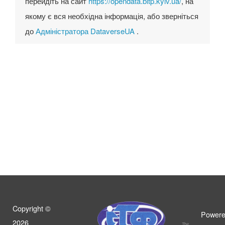
перейдіть на сайт
https://opendata.bitp.kyiv.ua/
, на
якому є вся необхідна інформація, або зверніться
до
Адміністратора DataverseUA
.
Copyright ©
Powere
2026