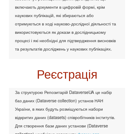
включають документи в цифровій формі, крім
наукових публікацій, які збираються або
отримуються в ході науково-дослідної діяльності та
використовуються як докази в дослідницькому
процесі і які необхідні для підтвердження висновків
та результатів досліджень у наукових публікаціях.
Реєстрація
За структурою Репозитарій DataverseUA це набір
баз даних (Dataverse collection) установ НАН
України, в яких будуть розміщуються набори
відкритих даних (datasets) співробітників інститутів.
Для створення бази даних установи (Dataverse
collection) необхідно заповнити
форму для