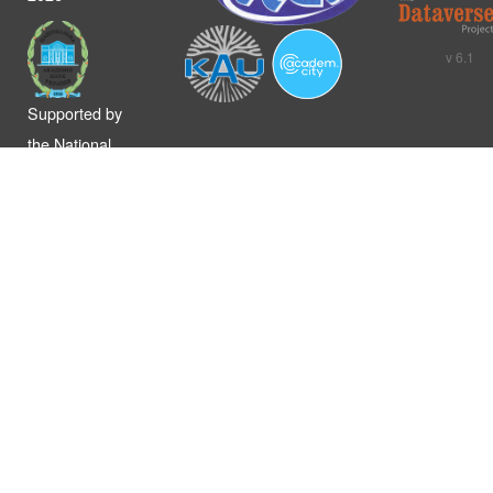
v 6.1
Supported by
the National
Academy of
Sciences of
Ukraine
Політика
конфіденційності
Загальні умови
використання
Регламент
Репозитарію
DataverseUA