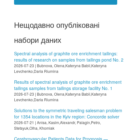
Нещодавно опубліковані
набори даних
Spectral analysis of graphite ore enrichment tailings:
results of research on samples from tailings pond No. 2
2026-07-23 | Bubnova, Olena,Kateryna Babii,Kateryna
Levchenko,Daria Riumina
Results of spectral analysis of graphite ore enrichment
tailings samples from tailings storage facility No. 1
2026-07-23 | Bubnova, Olena,Kateryna Babii,Kateryna
Levchenko,Daria Riumina
Solutions to the symmetric traveling salesman problem
for 1354 locations in the Kyiv region: Concorde solver
2026-07-21 | Anisa, Kasim,Alexandr, Palagin,Petro,
Stetsyuk,Olha, Khomiak
Cerebrovascular Patients Data for Prognosis —