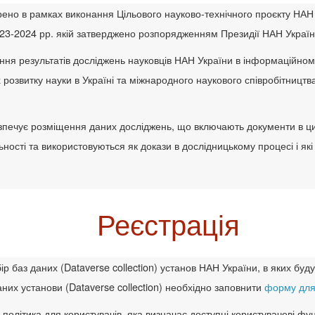
орено в рамках виконання Цільового науково-технічного проєкту НА
23-2024 рр. якій затверджено розпорядженням Президії НАН Україн
ня результатів досліджень науковців НАН України в інформаційном
х розвитку науки в Україні та міжнародного наукового співробітницт
зпечує розміщення даних досліджень, що включають документи в циф
ності та використовуються як докази в дослідницькому процесі і які
Реєстрація
р баз даних (Dataverse collection) установ НАН України, в яких буд
даних установи (Dataverse collection) необхідно заповнити
форму для
політика для користувачів, яка визначає доступні користувачеві фун