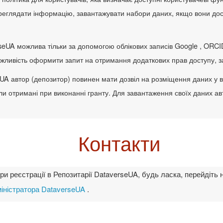
реглядати інформацію, завантажувати набори даних, якщо вони досту
rseUA можлива тільки за допомогою облікових записів Google , ORCI
можливість оформити запит на отримання додаткових прав доступу, 
A автор (депозитор) повинен мати дозвіл на розміщення даних у від
були отримані при виконанні гранту. Для завантаження своїх даних 
Контакти
и реєстрації в Репозитарії DataverseUA, будь ласка, перейдіть 
іністратора DataverseUA
.