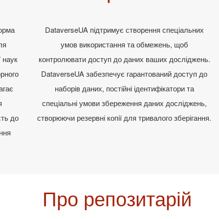
орма
DataverseUA підтримує створення спеціальних
ля
умов використання та обмежень, щоб
ї наук
контролювати доступ до даних ваших досліджень.
орного
DataverseUA забезпечує гарантований доступ до
агає
наборів даних, постійні ідентифікатори та
я
спеціальні умови збереження даних досліджень,
сть до
створюючи резервні копії для тривалого зберігання.
ення
Про репозитарій