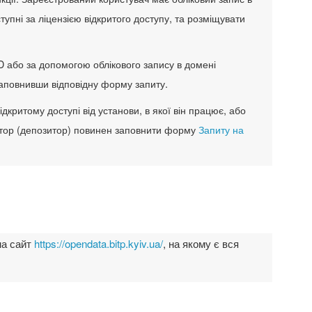
пні за ліцензією відкритого доступу, та розміщувати
D або за допомогою облікового запису в домені
заповнивши відповідну форму запиту.
критому доступі від установи, в якої він працює, або
автор (депозитор) повинен заповнити форму
Запиту на
на сайт
https://opendata.bitp.kyiv.ua/
, на якому є вся