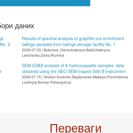
бори даних
gs:
Results of spectral analysis of graphite ore enrichment
 No. 2
tailings samples from tailings storage facility No. 1
2026-07-23 | Bubnova, Olena,Kateryna Babii,Kateryna
Levchenko,Daria Riumina
SEM-EDAX analysis of 8 hydroxyapatite samples: data
e
obtained using the SEO-SEM Inspect S50-B instrument
2026-07-15 | Yevhen Kuzenko,Skydanenko Maksym,Ponomarova
Liudmyla,Roman Pshenychnyi
Переваги