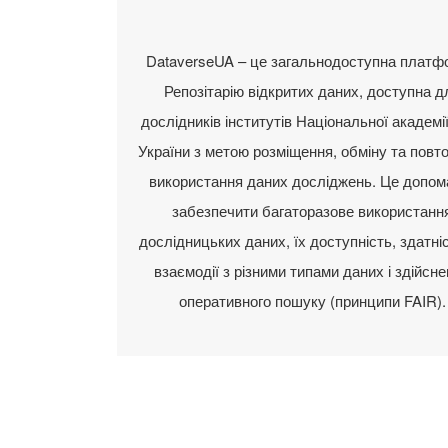
DataverseUA – це загальнодоступна платф
Репозітарію відкритих даних, доступна д
дослідників інститутів Національної академі
України з метою розміщення, обміну та повт
використання даних досліджень. Це допом
забезпечити багаторазове використанн
дослідницьких даних, їх доступність, здатні
взаємодії з різними типами даних і здійсн
оперативного пошуку (принципи FAIR).