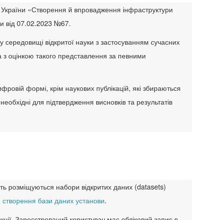
Н України «Створення й впровадження інфраструктури
и від 07.02.2023 №67.
у середовищі відкритої науки з застосуванням сучасних
ва з оцінкою такого представлення за певними
ровій формі, крім наукових публікацій, які збираються
 необхідні для підтвердження висновків та результатів
уть розміщуються набори відкритих даних (datasets)
 створення бази даних установи
.
кції. Зареєстрований користувач має обліковий запис в