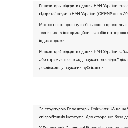
Репозиторій відкритих даних НАН України ств
відкритої науки в НАН України (OPENS)» на 20
Метою цього проекту є збільшення представлен
технічних та інформаційних засобів в інтереса
індикаторами.
Репозиторій відкритих даних НАН України забе
або отримуються в ході науково-дослідної діяль
досліджень у наукових публікаціях.
За структурою Репозитарій DataverseUA це набі
співробітників інститутів. Для створення бази 
У Репозитарії DataverseUA реалізована ролева 