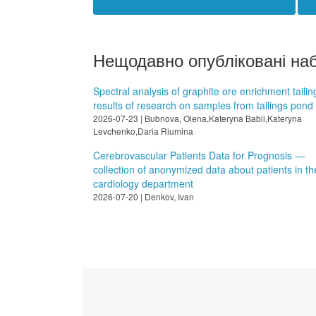
Нещодавно опубліковані на
Spectral analysis of graphite ore enrichment tailin
results of research on samples from tailings pond
2026-07-23 | Bubnova, Olena,Kateryna Babii,Kateryna
Levchenko,Daria Riumina
Cerebrovascular Patients Data for Prognosis —
collection of anonymized data about patients in th
cardiology department
2026-07-20 | Denkov, Ivan