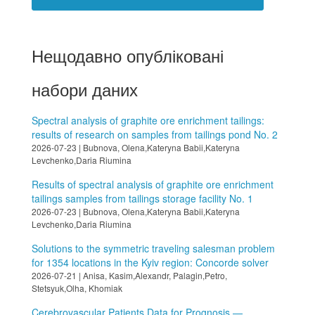
Нещодавно опубліковані
набори даних
Spectral analysis of graphite ore enrichment tailings:
results of research on samples from tailings pond No. 2
2026-07-23 | Bubnova, Olena,Kateryna Babii,Kateryna
Levchenko,Daria Riumina
Results of spectral analysis of graphite ore enrichment
tailings samples from tailings storage facility No. 1
2026-07-23 | Bubnova, Olena,Kateryna Babii,Kateryna
Levchenko,Daria Riumina
Solutions to the symmetric traveling salesman problem
for 1354 locations in the Kyiv region: Concorde solver
2026-07-21 | Anisa, Kasim,Alexandr, Palagin,Petro,
Stetsyuk,Olha, Khomiak
Cerebrovascular Patients Data for Prognosis —