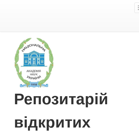
Skip
to
main
content
Skip
to
main
content
Репозитарій
відкритих